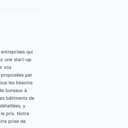
entreprises qui
ez une start-up
ur vos
t proposées par
tous les besoins
 de bureaux à
des bâtiments de
étaillées, y
le prix. Notre
otre prise de