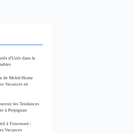
près d'Uzès dans le
iables
on de Mobil-Home
 Vos Vacances en
ouvrez les Tendances
er à Perpignan
il à Fouesnant :
des Vacances