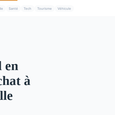
de
Santé
Tech
Tourisme
Véhicule
l en
chat à
lle