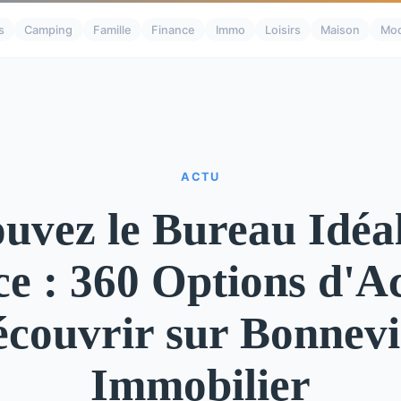
s
Camping
Famille
Finance
Immo
Loisirs
Maison
Mo
ACTU
uvez le Bureau Idéa
e : 360 Options d'A
couvrir sur Bonnevi
Immobilier