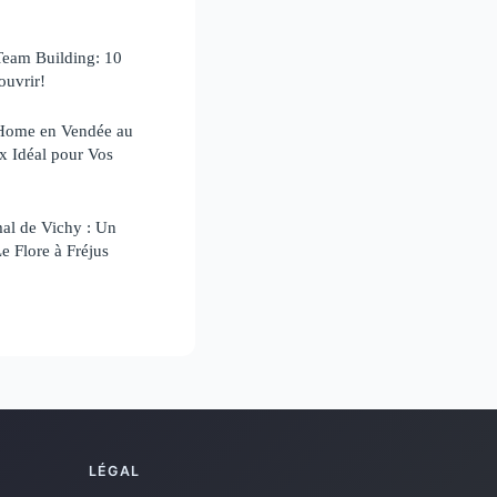
Team Building: 10
ouvrir!
-Home en Vendée au
x Idéal pour Vos
al de Vichy : Un
e Flore à Fréjus
LÉGAL