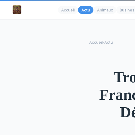
Accueil
Actu
Animaux
Busines
Accueil
›
Actu
Tro
Franc
Dé