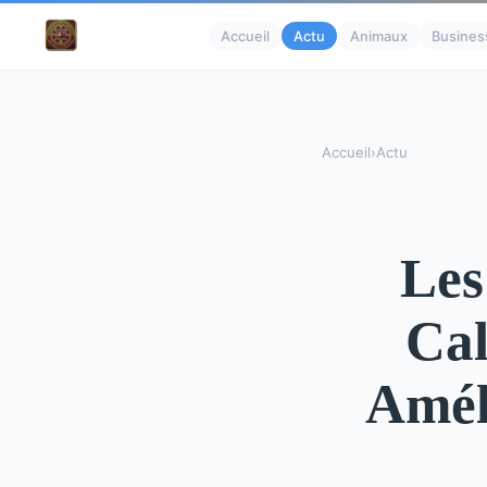
Accueil
Actu
Animaux
Busines
Accueil
›
Actu
Les
Cal
Améli