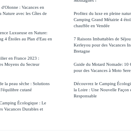
Montagnes !
 d'Olonne : Vacances en
a Nature avec les Gîtes de
Profitez du luxe en pleine natu
Camping Grand Métairie 4 étoil
chauffée en Vendée
ience Luxueuse en Nature:
 4 Étoiles au Plan d'Eau en
7 Raisons Imbattables de Séjo
Kerleyou pour des Vacances In
Bretagne
lier en France 2023 :
res Moyens du Secteur
Guide du Motard Nomade: 10 Co
pour des Vacances à Moto Serei
de la peau sèche : Solutions
Découvrez le Camping Écologi
l'équilibre cutané
la Loire : Une Nouvelle Façon
Responsable
 Camping Écologique : Le
es Vacances Durables et