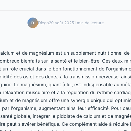
Diego
29 août 2025
1 min de lecture
D
calcium et de magnésium est un supplément nutritionnel de 
ombreux bienfaits sur la santé et le bien-être. Ces deux m
t un rôle crucial dans le bon fonctionnement de l'organisme
olidité des os et des dents, à la transmission nerveuse, ainsi
guine. Le magnésium, quant à lui, est indispensable au mét
a relaxation musculaire et à la régulation du rythme cardia
cium et de magnésium offre une synergie unique qui optimis
par l'organisme, augmentant ainsi leur efficacité. Pour ce
 santé globale, intégrer le pidolate de calcium et de magné
ire peut s'avérer bénéfique. Ce complément aide à réduire l