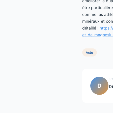
améliorer la qua
être particuliè
comme les athlè
minéraux et comm
détaillé :
https:
et-de-magnesi
Actu
EC
D
Di