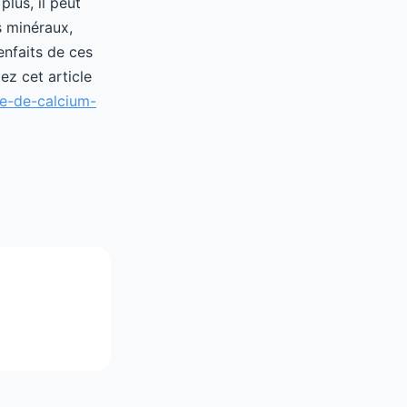
lus, il peut
s minéraux,
enfaits de ces
ez cet article
te-de-calcium-