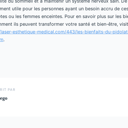
lité du sommeil et à maintenir un système nerveux sain. De p
rement utile pour les personnes ayant un besoin accru de ce
tes ou les femmes enceintes. Pour en savoir plus sur les bi
ent ils peuvent transformer votre santé et bien-être, visit
//laser-esthetique-medical.com/443/les-bienfaits-du-pidola
um
.
RIT PAR
ego