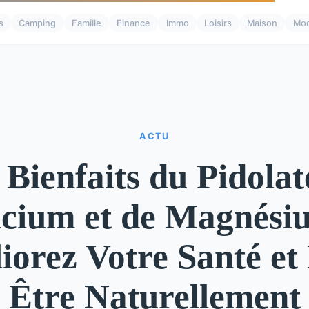
s
Camping
Famille
Finance
Immo
Loisirs
Maison
Mo
ACTU
 Bienfaits du Pidolat
cium et de Magnési
orez Votre Santé et
Être Naturellement