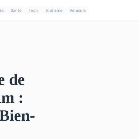
de
Santé
Tech
Tourisme
Véhicule
e de
um :
 Bien-