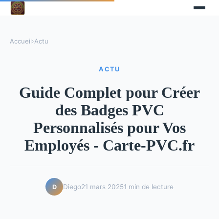
Accueil
›
Actu
ACTU
Guide Complet pour Créer
des Badges PVC
Personnalisés pour Vos
Employés - Carte-PVC.fr
Diego
21 mars 2025
1 min de lecture
D